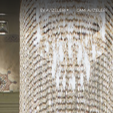
EV AVİZELERİ
CAMİ AVİZELERİ