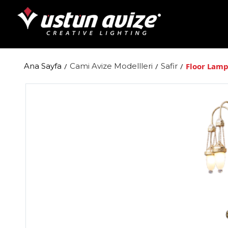
Ana Sayfa
/
Cami Avize Modellleri
/
Safir
/
Floor Lam